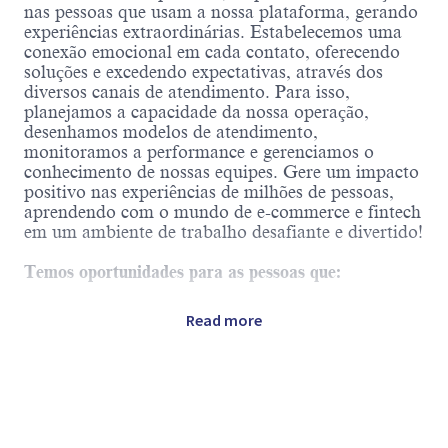
nas pessoas que usam a nossa plataforma, gerando
experiências extraordinárias. Estabelecemos uma
conexão emocional em cada contato, oferecendo
soluções e excedendo expectativas, através dos
diversos canais de atendimento. Para isso,
planejamos a capacidade da nossa operação,
desenhamos modelos de atendimento,
monitoramos a performance e gerenciamos o
conhecimento de nossas equipes. Gere um impacto
positivo nas experiências de milhões de pessoas,
aprendendo com o mundo de e-commerce e fintech
em um ambiente de trabalho desafiante e divertido!
Temos oportunidades para as pessoas que:
Vibram energia empreendedora, são movidas
Read more
pela curiosidade, nunca desistem e estão
focadas em superar seus próprios limites.
Dão o máximo, porque adoram trabalhar com
compromisso e dedicação.
Encaram as mudanças como oportunidades e
aprendem com seus erros.