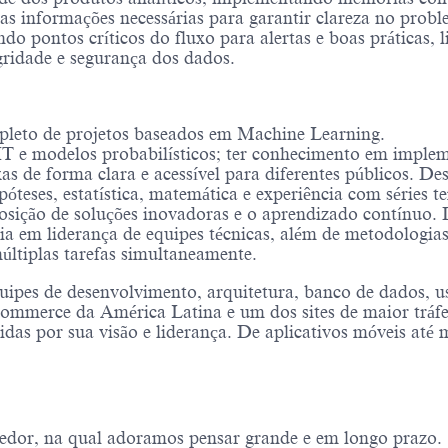
s informações necessárias para garantir clareza no probl
ndo pontos críticos do fluxo para alertas e boas práticas
gridade e segurança dos dados.
pleto de projetos baseados em Machine Learning.
 e modelos probabilísticos; ter conhecimento em imple
s de forma clara e acessível para diferentes públicos. D
teses, estatística, matemática e experiência com séries t
sição de soluções inovadoras e o aprendizado contínuo. De
 em liderança de equipes técnicas, além de metodologias 
últiplas tarefas simultaneamente.
uipes de desenvolvimento, arquitetura, banco de dados, us
 e-commerce da América Latina e um dos sites de maior tr
idas por sua visão e liderança. De aplicativos móveis até
edor, na qual adoramos pensar grande e em longo prazo.