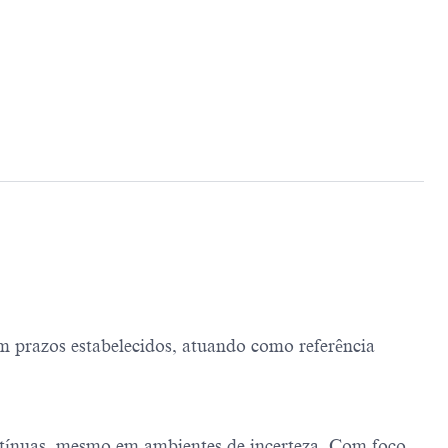
m prazos estabelecidos, atuando como referência
ntínuas, mesmo em ambientes de incerteza. Com foco