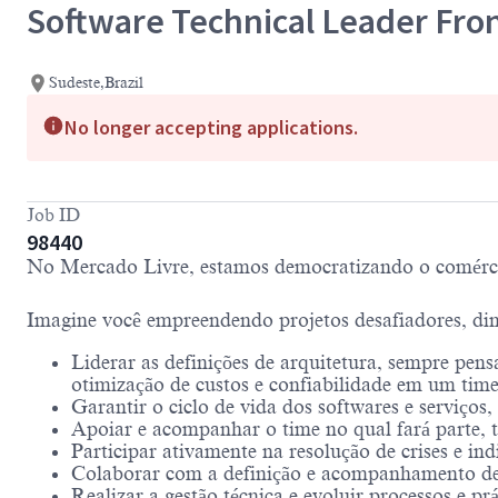
Software Technical Leader Fro
Sudeste,Brazil
No longer accepting applications.
Job ID
98440
No Mercado Livre, estamos democratizando o comércio
Imagine você empreendendo projetos desafiadores, di
Liderar as definições de arquitetura, sempre pens
otimização de custos e confiabilidade em um ti
Garantir o ciclo de vida dos softwares e serviço
Apoiar e acompanhar o time no qual fará parte, t
Participar ativamente na resolução de crises e in
Colaborar com a definição e acompanhamento de 
Realizar a gestão técnica e evoluir processos e pr