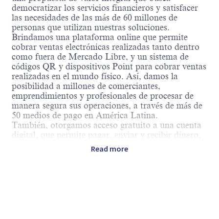
democratizar los servicios financieros y satisfacer
las necesidades de las más de 60 millones de
personas que utilizan nuestras soluciones.
Brindamos una plataforma online que permite
cobrar ventas electrónicas realizadas tanto dentro
como fuera de Mercado Libre, y un sistema de
códigos QR y dispositivos Point para cobrar ventas
realizadas en el mundo físico. Así, damos la
posibilidad a millones de comerciantes,
emprendimientos y profesionales de procesar de
manera segura sus operaciones, a través de más de
50 medios de pago en América Latina.
También, otorgamos acceso gratuito a una cuenta
digital, que permite pagar, enviar y recibir dinero,
generar rendimientos y operar con tarjetas para
Read more
hacer compras o extracciones.
A través de Mercado Crédito, ofrecemos créditos
para satisfacer las necesidades de las personas que
utilizan nuestros servicios y para ayudar a
potenciar el negocio a quienes venden a través de
nuestra plataforma.
Tenemos un desafío para quienes:
Powered by
eightfold.ai #WhatsNextForYou