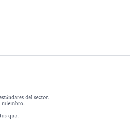
stándares del sector.
da miembro.
atus quo.