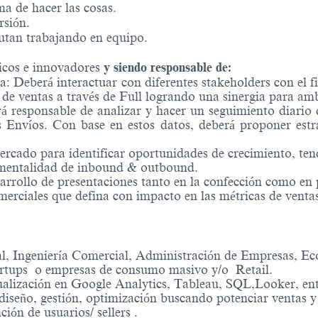
ma de hacer las cosas.
rsión.
utan trabajando en equipo.
icos e innovadores
y siendo responsable de:
a: Deberá interactuar con diferentes stakeholders con el
de ventas a través de Full logrando una sinergia para am
erá responsable de analizar y hacer un seguimiento diario
 Envíos. Con base en estos datos, deberá proponer estr
mercado para identificar oportunidades de crecimiento, t
ementalidad de inbound & outbound.
arrollo de presentaciones tanto en la confección como en 
merciales que defina con impacto en las métricas de venta
ial, Ingeniería Comercial, Administración de Empresas, E
tartups o empresas de consumo masivo y/o Retail.
sualización en Google Analytics, Tableau, SQL,Looker, ent
diseño, gestión, optimización buscando potenciar ventas y
ión de usuarios/ sellers .