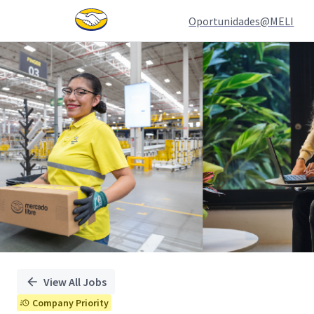
Oportunidades@MELI
Single
Position
View All Jobs
Company Priority