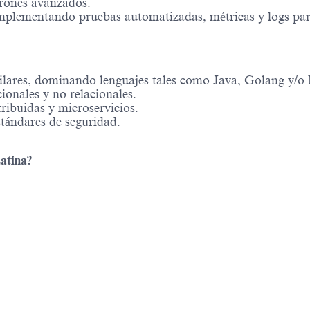
trones avanzados.
, implementando pruebas automatizadas, métricas y logs pa
milares, dominando lenguajes tales como Java, Golang y/o
ionales y no relacionales.
ribuidas y microservicios.
stándares de seguridad.
atina?
Powered by
eightfold.ai #WhatsNextForYou