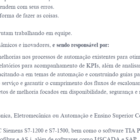
endem com seus erros.
forma de fazer as coisas.
rutam trabalhando em equipe.
âmicos e inovadores,
e sendo responsável por:
elhorias nos processos de automação existentes para otimi
relatórios para acompanhamento de KPIs, além de analisar
acitando-a em temas de automação e construindo guias pa
e serviço e garantir o cumprimento dos fluxos de escalon
ojetos de melhoria focados em disponibilidade, segurança 
trônica, Eletromecânica ou Automação e Ensino Superior
 Siemens S7-1200 e S7-1500, bem como o software TIA P
 Profibus e AS-i, além de softwares como I4SCADA e SAP.