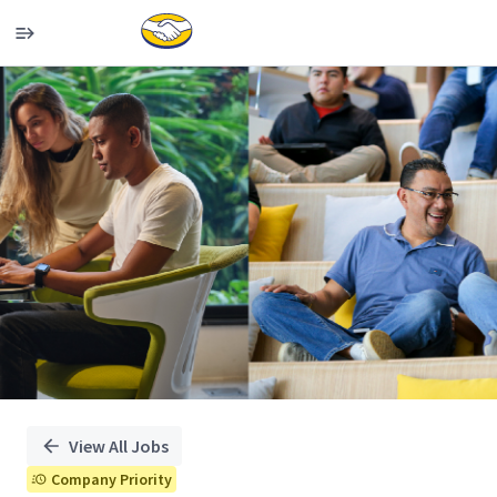
Single
Position
View All Jobs
Company Priority