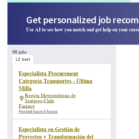
Get personalized job reco
Use AI to see how you match and get help on your care
Page 1 of 10
98 jobs
Sort
Especialista Procurement
Categoría Transportes - Última
Milla
Región Metropolitana de
Santiago,Chile
Finance
Posted hace 5 horas
Especialista en Gestión de
Proyectos y Transformación del