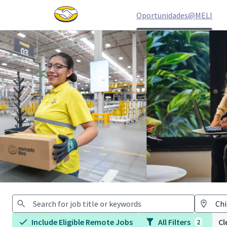
Oportunidades@MELI
Jobs
Include Eligible Remote Jobs
All Filters
Cl
2