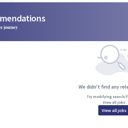
mmendations
er journey
We didn't find any rel
Try modifying search/fi
View all jobs
View all jobs