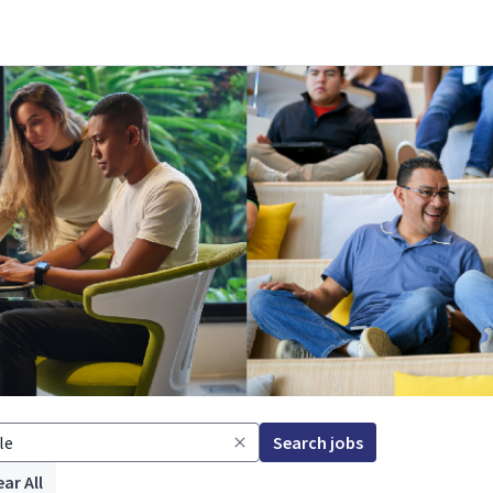
Search jobs
ear All