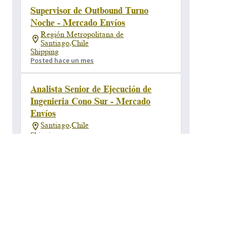
Supervisor de Outbound Turno
Noche - Mercado Envíos
Región Metropolitana de
Santiago,Chile
Shipping
Posted hace un mes
Analista Senior de Ejecución de
Ingenieria Cono Sur - Mercado
Envíos
Santiago,Chile
Shipping
Posted hace 3 meses
Gerente de Administración y
Payroll para Mercado Envíos
Región Metropolitana de
Santiago,Chile
People
Posted hace 20 días