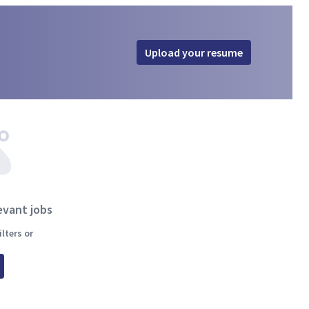
Upload your resume
evant jobs
lters or