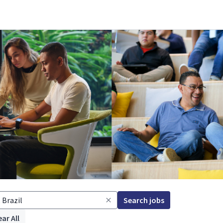
Search jobs
ear All