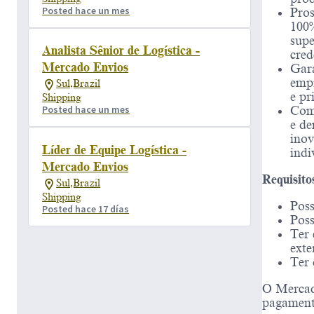
Posted hace un mes
Pros
100%
supe
Analista Sênior de Logística -
cred
Mercado Envios
Gara
empr
Sul,Brazil
e pr
Shipping
Posted hace un mes
Comp
e de
inov
Líder de Equipe Logística -
indi
Mercado Envios
Requisito
Sul,Brazil
Shipping
Poss
Posted hace 17 días
Poss
Ter 
exte
Ter 
O Mercad
pagamento