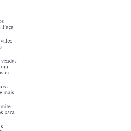
os
. Faça
 valor
s
 vendas
e um
as no
mos a
de mais
rmite
es para
as