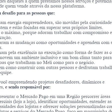
des daqueles a quem prestamos nossos serviços e potencial
de quem vende através da nossa plataforma.
desafio para as pessoas que:
am energia empreendedora, são movidas pela curiosidade
stem e estão focadas em superar seus próprios limites.
 o máximo, porque adoram trabalhar com compromisso e
cação.
aram as mudanças como oportunidades e aprendem com 
s.
am pela excelência na execução como forma de fazer as c
movem um ambiente inclusivo e um bom clima tanto para
oas que trabalham no Meli como para o negócio.
m como construir com outras pessoas e desfrutam traba
quipe.
ocê empreendendo projetos desafiadores, dinâmicos e
s,
e sendo responsável por:
esentar o Mercado Pago em uma Região percorrer áreas
rciais (loja a loja), identificar oportunidades, entender as
ssidades dos lojistas e oferecer soluções personalizadas c
utos e serviços do Mercado Pago, foco em maquininha de