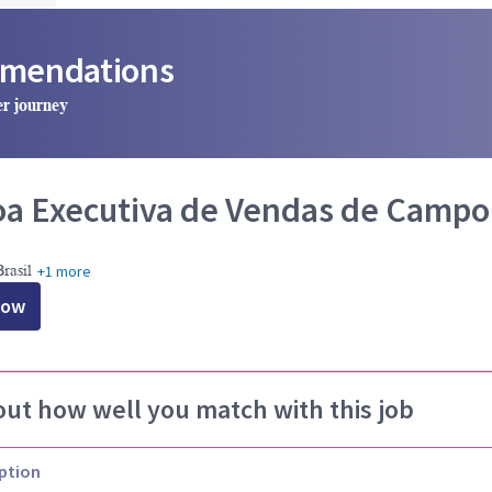
mmendations
er journey
a Executiva de Vendas de Campo 
+1 more
rasil
Now
out how well you match with this job
ption