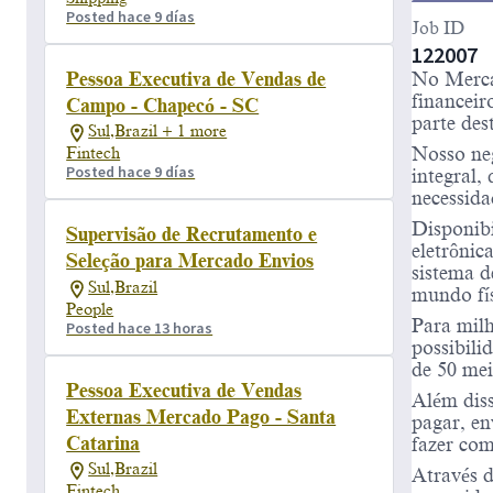
Posted hace 9 días
Job ID
122007
Pessoa Executiva de Vendas de
No Merca
financeir
Campo - Chapecó - SC
parte des
Sul,Brazil + 1 more
Nosso neg
Fintech
Posted hace 9 días
integral,
necessida
Disponibi
Supervisão de Recrutamento e
eletrônic
Seleção para Mercado Envios
sistema d
Sul,Brazil
mundo fís
People
Para milh
Posted hace 13 horas
possibili
de 50 me
Pessoa Executiva de Vendas
Além diss
Externas Mercado Pago - Santa
pagar, en
Catarina
fazer com
Sul,Brazil
Através d
Fintech