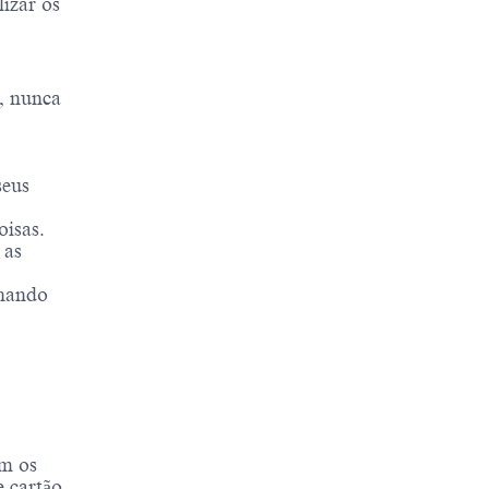
izar os
, nunca
seus
oisas.
 as
lhando
om os
 cartão.