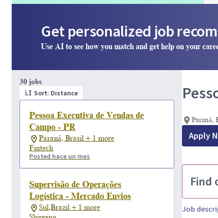
Get personalized job reco
Use AI to see how you match and get help on your care
Page 1 of 3
30 jobs
Pesso
Sort: Distance
Pessoa Executiva de Vendas de
Paraná, B
Campo - PR
Apply 
Paraná, Brasil + 1 more
Fintech
Posted hace un mes
Find 
Supervisão de Operações
Logística - Mercado Envios
Sul,Brazil + 1 more
Job descri
Shipping