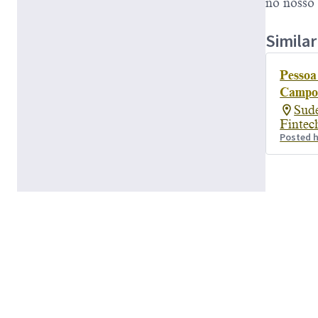
no nosso 
Similar
Pessoa
Campo 
Sude
Fintec
Posted 