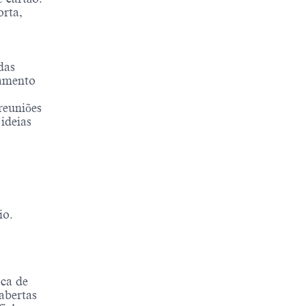
orta,
das
jamento
reuniões
ideias
io.
ca de
abertas