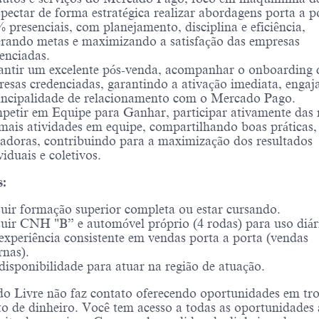
pectar de forma estratégica realizar
abordagens porta a p
 presenciais, com planejamento, disciplina e eficiência,
rando metas e maximizando a satisfação das empresas
enciadas.
ntir um excelente pós-venda, acompanhar o onboarding 
esas credenciadas, garantindo a ativação imediata, enga
incipalidade de relacionamento com o Mercado Pago.
etir em Equipe para Ganhar, participar ativamente das 
mais atividades em equipe, compartilhando boas práticas, 
adoras, contribuindo para a maximização dos resultados
viduais e coletivos.
s:
uir formação superior completa ou estar cursando.
uir CNH "B” e automóvel próprio (4 rodas) para uso diár
experiência consistente em vendas porta a porta (vendas
rnas).
disponibilidade para atuar na região de atuação.
o Livre não faz contato oferecendo oportunidades em tro
 de dinheiro. Você tem acesso a todas as oportunidades 