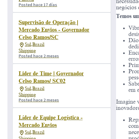
necessida
Posted hace 17 días
negócios 
Temos um 
Supervisão de Operação |
Vibr
Mercado Envios - Governador
desi
Celso Ramos/SC
Dão
Sul,Brazil
dedi
Shipping
Enc
Posted hace 2 meses
erro
Prim
Pro
Lider de Time | Governador
pess
Celso Ramos/ SC02
Sabe
Sul,Brazil
em e
Shipping
Posted hace 2 meses
Imagine v
inovadore
Líder de Equipe Logística -
Repr
Mercado Envios
come
nece
Sul,Brazil
prod
Shipping